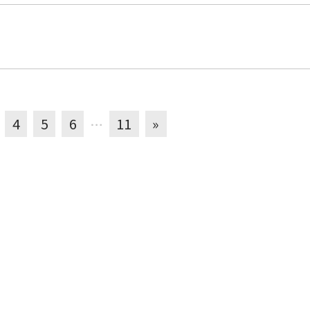
4
5
6
…
11
»