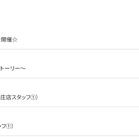
を開催☆
ストーリー〜
庄店スタッフ①）
フ①）