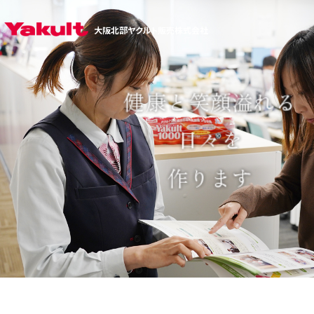
大阪北部ヤクルト販売株式会社
自分自身の健康を願
健康と笑顔溢れる
地域とともに生きる
日々を
う
全ての人々へ
作ります