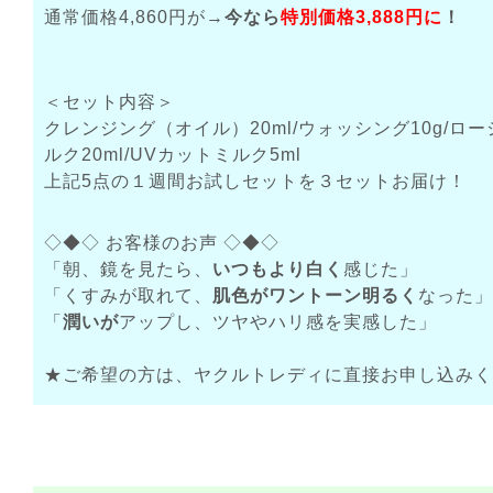
通常価格4,860円が→
今なら
特別価格3,888円に
！
＜セット内容＞
クレンジング（オイル）20ml/ウォッシング10g/ローシ
ルク20ml/UVカットミルク5ml
上記5点の１週間お試しセットを３セットお届け！
◇◆◇ お客様のお声 ◇◆◇
「朝、鏡を見たら、
いつもより白く
感じた」
「くすみが取れて、
肌色がワントーン明るく
なった」
「
潤いが
アップし、ツヤやハリ感を実感した」
★ご希望の方は、ヤクルトレディに直接お申し込みく