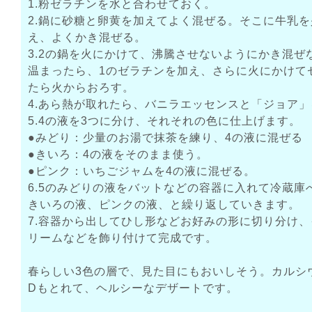
1.粉ゼラチンを水と合わせておく。
2.鍋に砂糖と卵黄を加えてよく混ぜる。そこに牛乳
え、よくかき混ぜる。
3.2の鍋を火にかけて、沸騰させないようにかき混ぜ
温まったら、1のゼラチンを加え、さらに火にかけて
たら火からおろす。
4.あら熱が取れたら、バニラエッセンスと「ジョア
5.4の液を3つに分け、それそれの色に仕上げます。
●みどり：少量のお湯で抹茶を練り、4の液に混ぜる
●きいろ：4の液をそのまま使う。
●ピンク：いちごジャムを4の液に混ぜる。
6.5のみどりの液をバットなどの容器に入れて冷蔵庫
きいろの液、ピンクの液、と繰り返していきます。
7.容器から出してひし形などお好みの形に切り分け
リームなどを飾り付けて完成です。
春らしい3色の層で、見た目にもおいしそう。カルシ
Dもとれて、ヘルシーなデザートです。