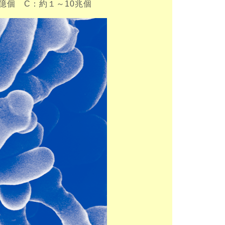
0億個 C：約１～10兆個