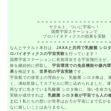
＝＝＝＝＝＝＝＝＝＝＝＝＝＝＝＝＝
ヤクルト、ついに宇宙へ！
国際宇宙ステーションで
プロバイオティクスの効果を実験
＝＝＝＝＝＝＝＝＝＝＝＝＝＝＝＝＝
なんとヤクルト本社は、
JAXAと共同で乳酸菌 シロ
ロバイオティクスの宇宙実験
を行っています！
国際宇宙ステーションに長期滞在する宇宙飛行士が、
株を継続的に摂取し、
宇宙環境での免疫機能や腸内環
果
を検証する、
世界初の宇宙実験
です。
宇宙船での保管上の理由から、乳酸菌 シロタ株は、
く、凍結乾燥してカプセルに閉じ込められました。凍
死なずに生きている乳酸菌 シロタ株に、強い生命力
実験が成功すれば、
乳酸菌 シロタ株が宇宙でも人の
とに！
私たちの想いが世界はおろか宇宙にまで広がる
なに嬉しいことはありません。