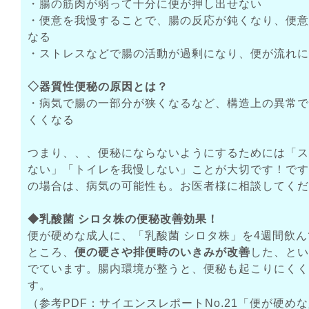
・腸の筋肉が弱って十分に便が押し出せない
・便意を我慢することで、腸の反応が鈍くなり、便意
なる
・ストレスなどで腸の活動が過剰になり、便が流れに
◇器質性便秘の原因とは？
・病気で腸の一部分が狭くなるなど、構造上の異常で
くくなる
つまり、、、便秘にならないようにするためには「ス
ない」「トイレを我慢しない」ことが大切です！です
の場合は、病気の可能性も。お医者様に相談してくだ
◆乳酸菌 シロタ株の便秘改善効果！
便が硬めな成人に、「乳酸菌 シロタ株」を4週間飲
ところ、
便の硬さや排便時のいきみが改善
した、とい
でています。腸内環境が整うと、便秘も起こりにくく
す。
（参考PDF：
サイエンスレポートNo.21「便が硬め