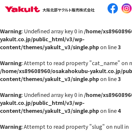
大阪北部ヤクルト販売株式会社
Warning
: Undefined array key 0 in
/home/xs8960896
yakult.co.jp/public_html/v3/wp-
content/themes/yakult_v3/single.php
on line
3
Warning
: Attempt to read property "cat_name" on nu
/home/xs89608960/osakahokubu-yakult.co.jp/pub
content/themes/yakult_v3/single.php
on line
3
Warning
: Undefined array key 0 in
/home/xs8960896
yakult.co.jp/public_html/v3/wp-
content/themes/yakult_v3/single.php
on line
4
Warning
: Attempt to read property "slug" on null in