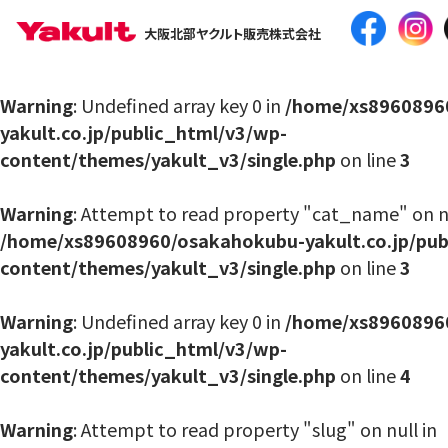
大阪北部ヤクルト販売株式会社
Warning
: Undefined array key 0 in
/home/xs8960896
yakult.co.jp/public_html/v3/wp-
content/themes/yakult_v3/single.php
on line
3
Warning
: Attempt to read property "cat_name" on nu
/home/xs89608960/osakahokubu-yakult.co.jp/pub
content/themes/yakult_v3/single.php
on line
3
Warning
: Undefined array key 0 in
/home/xs8960896
yakult.co.jp/public_html/v3/wp-
content/themes/yakult_v3/single.php
on line
4
Warning
: Attempt to read property "slug" on null in