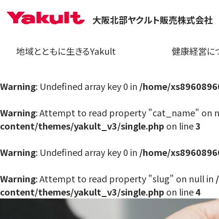
大阪北部ヤクルト販売株式会社
地域とともに生きるYakult
健康経営に
Warning
: Undefined array key 0 in
/home/xs89608960
Warning
: Attempt to read property "cat_name" on n
content/themes/yakult_v3/single.php
on line
3
Warning
: Undefined array key 0 in
/home/xs89608960
Warning
: Attempt to read property "slug" on null in
content/themes/yakult_v3/single.php
on line
4