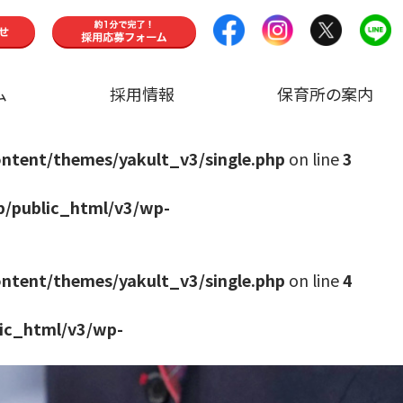
ム
採用情報
保育所の案内
ntent/themes/yakult_v3/single.php
on line
3
p/public_html/v3/wp-
ntent/themes/yakult_v3/single.php
on line
4
ic_html/v3/wp-