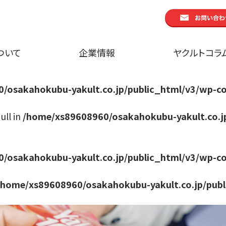
ついて
企業情報
ヤクルトコラ
/osakahokubu-yakult.co.jp/public_html/v3/wp-co
ull in
/home/xs89608960/osakahokubu-yakult.co.j
/osakahokubu-yakult.co.jp/public_html/v3/wp-co
/home/xs89608960/osakahokubu-yakult.co.jp/publ