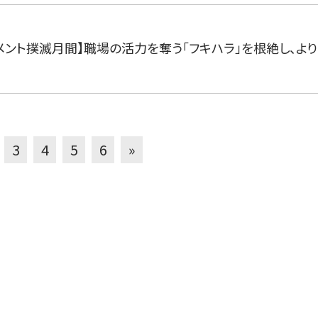
メント撲滅月間】職場の活力を奪う「フキハラ」を根絶し、よ
3
4
5
6
»