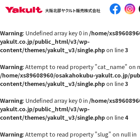
大阪北部ヤクルト販売株式会社
Warning
: Undefined array key 0 in
/home/xs8960896
yakult.co.jp/public_html/v3/wp-
content/themes/yakult_v3/single.php
on line
3
Warning
: Attempt to read property "cat_name" on nu
/home/xs89608960/osakahokubu-yakult.co.jp/pub
content/themes/yakult_v3/single.php
on line
3
Warning
: Undefined array key 0 in
/home/xs8960896
yakult.co.jp/public_html/v3/wp-
content/themes/yakult_v3/single.php
on line
4
Warning
: Attempt to read property "slug" on null in