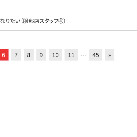
なりたい（服部店スタッフ④）
6
7
8
9
10
11
…
45
»