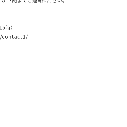
15時）
3/contact1/